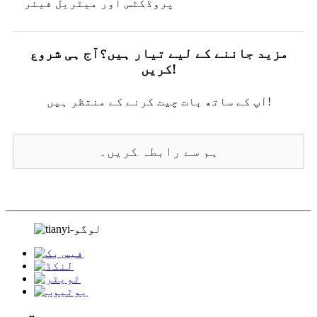
پروڈکٹس اور میٹریل فیئر
مزید جاننے کے لیے تیار ہیں؟آج ہی شروع
کریں!
آپ کے ساتھ بات چیت کرنے کے منتظر ہیں!
ہم سے رابطہ کریں۔