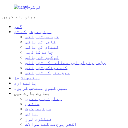
مینو
بند کریں
گھر
اپنی مرضی کے ٹن
کرسمس ٹن باکس
کافی ٹن باکس
کینڈی ٹن باکس
چائے کا ڈبہ
کوکیز ٹن باکس
جڑی بوٹیاں اور مصالحے کا ٹن باکس
کاسمیٹکس ٹن باکس
موم بتی کا ٹن باکس
پیکیجنگ حل
پائیداری
ہمیں کیوں منتخب کریں۔
ہمارے بارے میں
ہمارے بارے میں
ساتھی
سرٹیفیکیٹ
نمائش
فیکٹری ٹور
اکثر پوچھے گئے سوالات