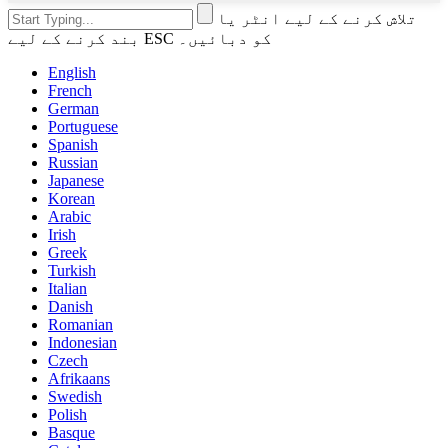
تلاش کرنے کے لیے انٹر یا
بند کرنے کے لیے ESC کو دبائیں۔
English
French
German
Portuguese
Spanish
Russian
Japanese
Korean
Arabic
Irish
Greek
Turkish
Italian
Danish
Romanian
Indonesian
Czech
Afrikaans
Swedish
Polish
Basque