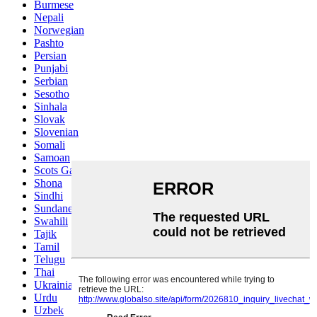
Burmese
Nepali
Norwegian
Pashto
Persian
Punjabi
Serbian
Sesotho
Sinhala
Slovak
Slovenian
Somali
Samoan
Scots Gaelic
Shona
Sindhi
Sundanese
Swahili
Tajik
Tamil
Telugu
Thai
Ukrainian
Urdu
Uzbek