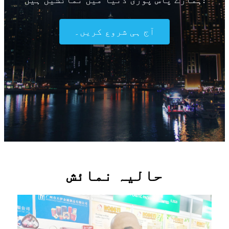
آج ہی شروع کریں۔
حالیہ نمائش