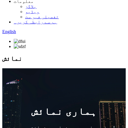
معلومات
بلاگز
ویڈیو
تفصیلی فہر ست
ہم سے رابطہ کریں۔
English
نمائش
ہماری نمائش
ہمارے پاس پوری دنیا میں نمائشیں ہیں!