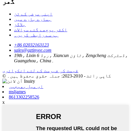
گھر
اپنی مرضی کے ٹن
ہمارے بارے میں
بلاگز
اکثر پوچھے گئے سوالات
ہم سے رابطہ کریں۔
+86 02032163123
sales@gztinyee.com
19th، Lixin 6 روڈ، Xiancun ٹاؤن، Zengcheng ڈسٹرکٹ،
Guangzhou، China۔
قیمت کی فہرست کے لئے انکوائری
© کاپی رائٹ - 2010-2023: جملہ حقوق محفوظ ہیں۔
ای میل بھیجیں
msljames
8613302258526
x